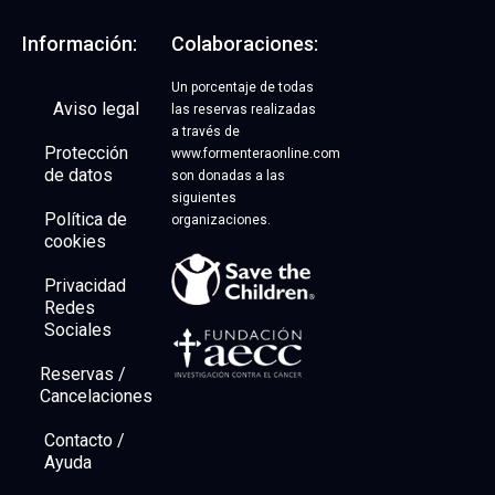
Alquiler de motos y
Información:
Colaboraciones:
bicicletas | 17%
DESCUENTO
Un porcentaje de todas
Aviso legal
las reservas realizadas
a través de
Código promocional: FONLINE
Protección
www.formenteraonline.com
de datos
son donadas a las
siguientes
Abrir OFERTA
Política de
organizaciones.
cookies
Privacidad
Redes
Sociales
Reservas /
Cancelaciones
Contacto /