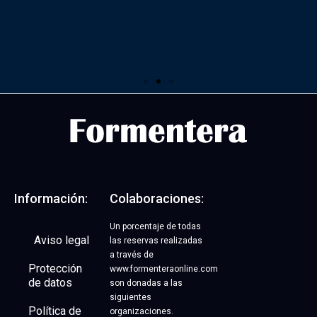
Alquiler de motos y
bicicletas | 17%
DESCUENTO
Código promocional: FONLINE
Información:
Colaboraciones:
Un porcentaje de todas
Abrir OFERTA
Aviso legal
las reservas realizadas
a través de
Protección
www.formenteraonline.com
de datos
son donadas a las
siguientes
Política de
organizaciones.