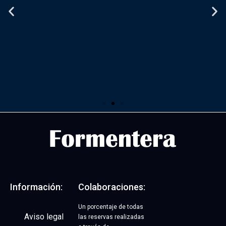
Alquiler de motos y
bicicletas | 17%
DESCUENTO
Código promocional: FONLINE
Información:
Colaboraciones:
Un porcentaje de todas
Abrir OFERTA
Aviso legal
las reservas realizadas