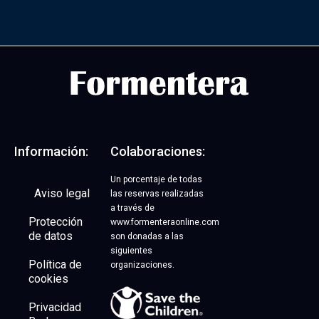
Alquiler de coches | 18%
DESCUENTO
Código promocional: FONLINE
Información:
Colaboraciones:
Abrir OFERTA
Un porcentaje de todas
Aviso legal
las reservas realizadas
a través de
Protección
www.formenteraonline.com
de datos
son donadas a las
siguientes
Política de
organizaciones.
cookies
Privacidad