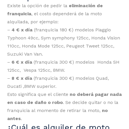
Existe la opción de pedir la
eliminación de
franquicia
, el costo dependerá de la moto
alquilada, por ejemplo:
–
4 € x día
(franquicia 180 €) modelos Piaggio
Typhoon 49cc, Sym symphony 125cc, Honda Vision
110cc, Honda Mode 125cc, Peugeot Tweet 125cc,
Suzuki Van Van.
–
6 € x día
(franquicia 300 €) modelos Honda SH
125cc, Vespa 125cc, BMW.
–
8 € x día
(franquicia 300 €) modelos Quad,
Ducati ,BMW superior.
Esto significa que el cliente
no deberá pagar nada
en caso de daño o robo
. Se decide quitar o no la
franquicia al momento de retirar la moto,
no
antes
.
¿Cuál es alquiler de moto